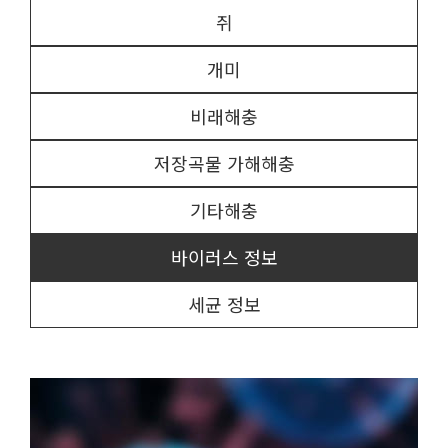
쥐
개미
비래해충
저장곡물 가해해충
기타해충
바이러스 정보
세균 정보