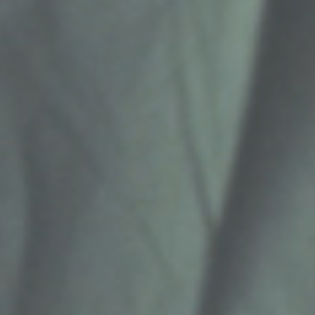
방
역
방
제
서
비
스