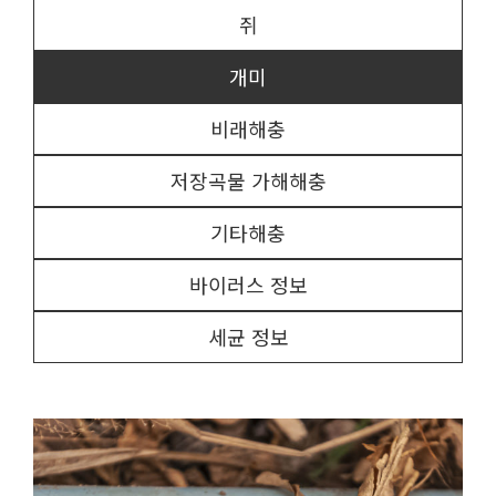
쥐
개미
비래해충
저장곡물 가해해충
기타해충
바이러스 정보
세균 정보